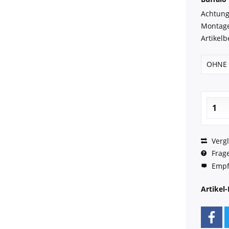
Achtung:
Montage
Artikelb
Vergl
Frage
Empf
Artikel-