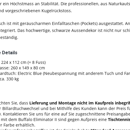
ür ein Höchstmass an Stabilität. Die professionellen, aus Natur
nd vorgeschriebenen Kugelrückstoss.
isch ist mit geräuscharmen Einfalltaschen (Pockets) ausgestattet. An 
ntegriert. Das hochwertige, schwarze Aussendekor ist nicht nur sc
eständig.
 Details
: 224 x 112 cm (= 8 Fuss)
sse: 260 x 149 x 80 cm
llardtuch: Electric Blue (Neubespannung mit anderem Tuch und Fa
ca. 330 kg
chten Sie, dass
Lieferung und Montage nicht im Kaufpreis inbegri
 Billardtuchwechsel und bei Mithilfe des Kunden kann der Preis fü
. Kontaktieren Sie uns für eine auf Sie zugeschnittene Preisangab
 mit dem Buffalo Eliminator II sind gegen Aufpreis eine
Tischtenni
 Farbe erhältlich.