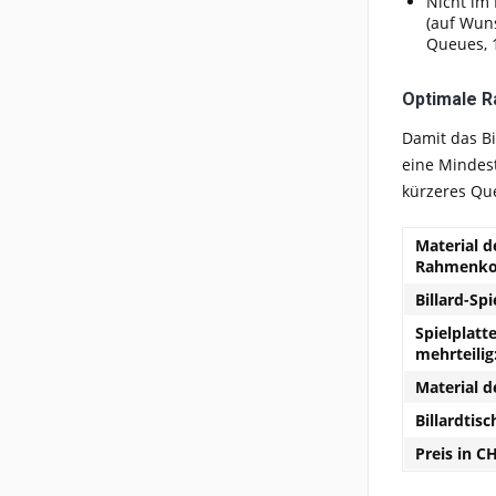
Nicht im 
(auf Wuns
Queues, 1
Optimale 
Damit das Bi
eine Mindest
kürzeres Que
Material d
Rahmenkon
Billard-Spi
Spielplatte:
mehrteilig
Material d
Billardtisc
Preis in C