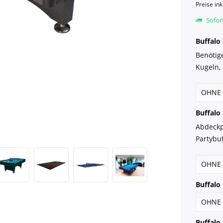
Preise in
Sofort
Buffalo 
Benötig
Kugeln, 
Buffalo 
Abdeckp
Partybuf
Buffalo 
Buffalo 