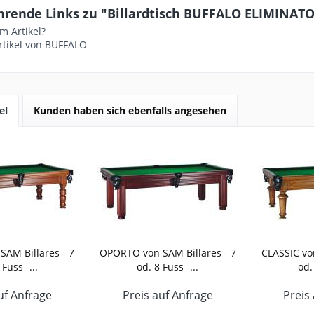
rende Links zu "Billardtisch BUFFALO ELIMINATOR II
m Artikel?
rtikel von BUFFALO
el
Kunden haben sich ebenfalls angesehen
AM Billares - 7
OPORTO von SAM Billares - 7
CLASSIC vo
 Fuss -...
od. 8 Fuss -...
od.
uf Anfrage
Preis auf Anfrage
Preis