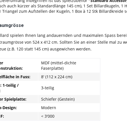
Lieferumfang inbegriffen ist das Spielzubehör
"Standard Accessor
ch auch kürzer als Standardlänge 145 cm), 1 Set Billardkugeln, 1 
 Triangel zum Aufstellen der Kugeln, 1 Box à 12 Stk Billardkreide 
Raumgrösse
llard spielen Ihnen lang andauernden und maximalen Spass bereite
raumgrösse von 524 x 412 cm. Sollten Sie an einer Stelle mal zu w
ue (z.B. 120 statt 145 cm) ausgewichen werden.
er
MDF (mittel-dichte
struktion:
Faserplatte)
elfläche in Fuss:
8' (112 x 224 cm)
 1-teilig /
3-teilig
:
er Spielplatte:
Schiefer (Gestein)
h-Design:
Modern
HF:
< 3'000