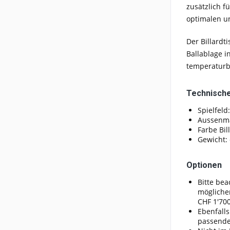
zusätzlich f
optimalen u
Der Billardt
Ballablage i
temperaturb
Technische
Spielfeld
Aussenma
Farbe Bi
Gewicht: 
Optionen
Bitte bea
möglicher
CHF 1'700
Ebenfalls
passender