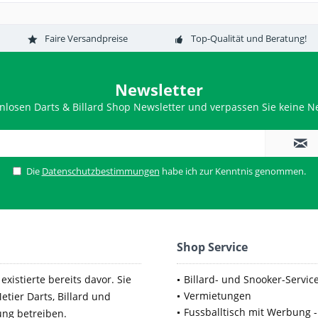
Faire Versandpreise
Top-Qualität und Beratung!
Newsletter
nlosen Darts & Billard Shop Newsletter und verpassen Sie keine Ne
Die
Datenschutzbestimmungen
habe ich zur Kenntnis genommen.
Shop Service
xistierte bereits davor. Sie
Billard- und Snooker-Servic
Vermietungen
etier Darts, Billard und
Fussballtisch mit Werbung -
ung betreiben.