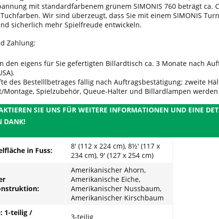
pannung mit standardfarbenem grünem SIMONIS 760 beträgt ca. CHF
uchfarben. Wir sind überzeugt, dass Sie mit einem SIMONIS Turnier
nd sicherlich mehr Spielfreude entwickeln.
nd Zahlung:
rn den eigens für Sie gefertigten Billardtisch ca. 3 Monate nach Au
USA).
fte des Bestelllbetrages fällig nach Auftragsbestätigung; zweite Hä
t/Montage, Spielzubehör, Queue-Halter und Billardlampen werden 
AKTIEREN SIE UNS FÜR WEITERE INFORMATIONEN UND EINE DETA
N DANK!
8' (112 x 224 cm), 8½' (117 x
elfläche in Fuss:
234 cm), 9' (127 x 254 cm)
Amerikanischer Ahorn,
er
Amerikanische Eiche,
struktion:
Amerikanischer Nussbaum,
Amerikanischer Kirschbaum
 1-teilig /
3-teilig