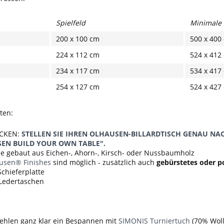
Spielfeld
Minimale
200 x 100 cm
500 x 400
224 x 112 cm
524 x 412
234 x 117 cm
534 x 417
254 x 127 cm
524 x 427
ten:
ICKEN:
STELLEN SIE IHREN OLHAUSEN-BILLARDTISCH GENAU N
EN BUILD YOUR OWN TABLE".
e gebaut aus Eichen-, Ahorn-, Kirsch- oder Nussbaumholz
usen® Finishes
sind möglich - zusätzlich auch
gebürstetes oder p
 Schieferplatte
e Ledertaschen
ehlen ganz klar ein Bespannen mit
SIMONIS Turniertuch
(70% Wolle