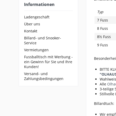
Informationen
Typ
Ladengeschäft
7 Fuss
Über uns
8 Fuss
Kontakt
8½ Fuss
Billard- und Snooker-
Service
9 Fuss
Vermietungen
Fussballtisch mit Werbung -
Besonderhei
ein Gewinn für Sie und Ihre
Kunden!
BITTE KL
Versand- und
"OLHAUS
Zahlungsbedingungen
Wahlweis
Alle
Olha
3-teilige
Stillvoll
Billardtuch:
Wir empf