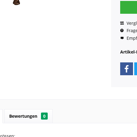
Vergl
Frage
Empf
Artikel-
Bewertungen
0
Grössen: