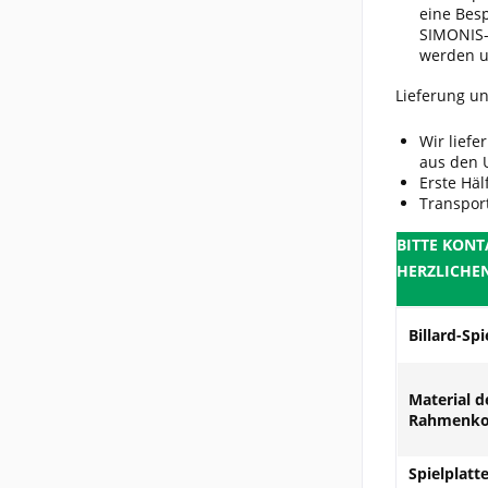
eine Bes
SIMONIS-T
werden u
Lieferung u
Wir liefe
aus den 
Erste Häl
Transpor
BITTE KONT
HERZLICHE
Billard-Spi
Material d
Rahmenkon
Spielplatte: