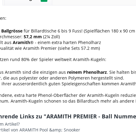
nen:
 Ballgrösse
für Billardtische 6 bis 9 Fuss! (Spielflächen 180 x 90 cm
rchmesser:
57,2 mm
(2¼ Zoll)
lt aus
Aramith
® - einem extra harten Phenolharz
ualität wie Aramith Premier (siehe Sets 57.2 mm)
zen rund 80% der Spieler weltweit Aramith-Kugeln:
us Aramith sind die einzigen aus
reinem Phenolharz
. Sie halten b
r, die aus polyester oder anderen Polymeren hergestellt sind.
 ihrer ausserordentlich guten Spieleigenschaften kommen Aramith-
dene, extra harte Phenol-Oberflächer der Aramith-Kugeln reduzier
mum. Aramith-Kugeln schonen so das Billardtuch mehr als andere
hrende Links zu "ARAMITH PREMIER - Ball Nummer
m Artikel?
rtikel von ARAMITH Pool &amp; Snooker