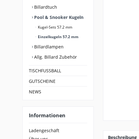
Billardtuch
Pool & Snooker Kugeln
Kugel-Sets 57.2 mm
Einzelkugeln 57.2 mm
Billardlampen
Allg. Billard Zubehör
TISCHFUSSBALL
GUTSCHEINE
NEWS
Informationen
Ladengeschäft
Beschreibung
Über uns