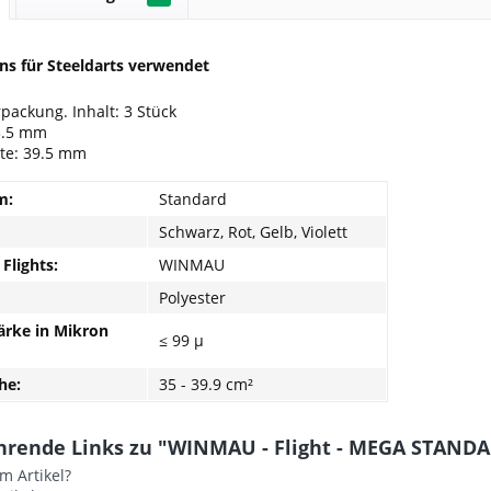
ns für Steeldarts verwendet
rpackung. Inhalt: 3 Stück
3.5 mm
ite: 39.5 mm
m:
Standard
Schwarz, Rot, Gelb, Violett
Flights:
WINMAU
Polyester
ärke in Mikron
≤ 99 µ
he:
35 - 39.9 cm²
hrende Links zu "WINMAU - Flight - MEGA STANDAR
m Artikel?