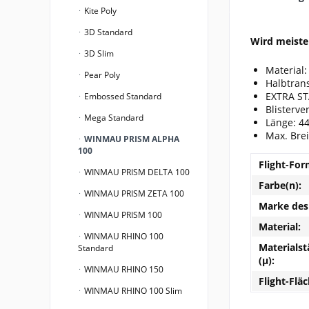
Kite Poly
3D Standard
Wird meiste
3D Slim
Material:
Pear Poly
Halbtran
EXTRA ST
Embossed Standard
Blisterve
Mega Standard
Länge: 4
Max. Bre
WINMAU PRISM ALPHA
100
Flight-For
WINMAU PRISM DELTA 100
Farbe(n):
WINMAU PRISM ZETA 100
Marke des 
WINMAU PRISM 100
Material:
WINMAU RHINO 100
Materialst
Standard
(µ):
WINMAU RHINO 150
Flight-Fläc
WINMAU RHINO 100 Slim