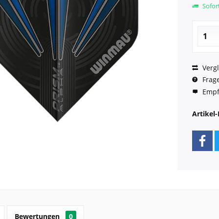
Sofort
Vergl
Frage
Empf
Artikel-
Bewertungen
0