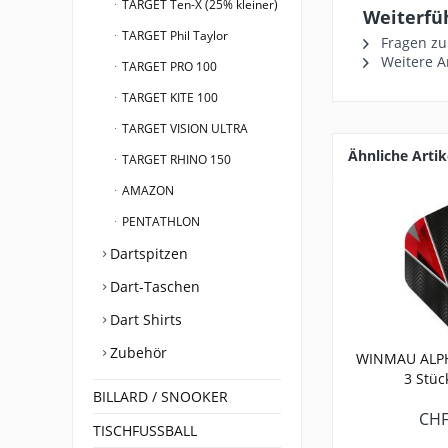
TARGET Ten-X (25% kleiner)
Weiterfüh
TARGET Phil Taylor
Fragen zu
Weitere A
TARGET PRO 100
TARGET KITE 100
TARGET VISION ULTRA
Ähnliche Artik
TARGET RHINO 150
AMAZON
PENTATHLON
Dartspitzen
Dart-Taschen
Dart Shirts
Zubehör
WINMAU ALPHA
3 Stück
BILLARD / SNOOKER
CHF
TISCHFUSSBALL