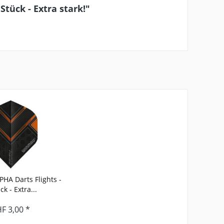
tück - Extra stark!"
A Darts Flights -
ck - Extra...
F 3,00 *