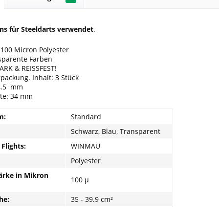
ns für Steeldarts verwendet
.
 100 Micron Polyester
sparente Farben
ARK & REISSFEST!
rpackung. Inhalt: 3 Stück
4.5 mm
ite: 34 mm
m:
Standard
Schwarz, Blau, Transparent
Flights:
WINMAU
Polyester
ärke in Mikron
100 µ
he:
35 - 39.9 cm²