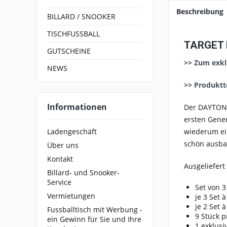
Beschreibung
BILLARD / SNOOKER
TISCHFUSSBALL
TARGET 
GUTSCHEINE
>> Zum exkl
NEWS
>> Produktt
Informationen
Der DAYTONA 
ersten Gener
Ladengeschäft
wiederum ein
schön ausbal
Über uns
Kontakt
Ausgeliefert
Billard- und Snooker-
Service
Set von 
Vermietungen
je 3 Set 
je 2 Set 
Fussballtisch mit Werbung -
9 Stück p
ein Gewinn für Sie und Ihre
1 exklus