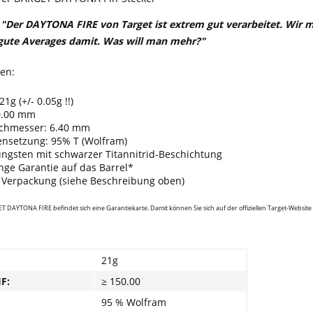
 "Der DAYTONA FIRE von Target ist extrem gut verarbeitet. Wir m
gute Averages damit. Was will man mehr?"
nen:
1g (+/- 0.05g !!)
0.00 mm
chmesser: 6.40 mm
setzung: 95% T (Wolfram)
ungsten mit schwarzer Titannitrid-Beschichtung
nge Garantie auf das Barrel*
e Verpackung (siehe Beschreibung oben)
 DAYTONA FIRE befindet sich eine Garantiekarte. Damit können Sie sich auf der offiziellen Target-Website reg
21g
HF:
≥ 150.00
95 % Wolfram