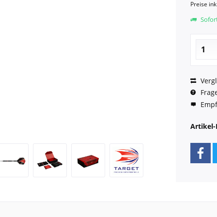
Preise in
Sofort
Vergl
Frage
Empf
Artikel-