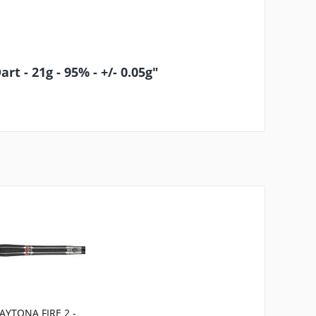
 - 21g - 95% - +/- 0.05g"
AYTONA FIRE 2 -