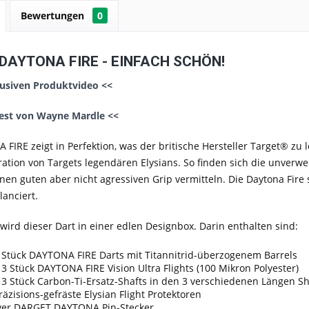
Bewertungen
0
DAYTONA FIRE - EINFACH SCHÖN!
usiven Produktvideo <<
est von Wayne Mardle <<
FIRE zeigt in Perfektion, was der britische Hersteller Target® zu l
ation von Targets legendären Elysians. So finden sich die unverw
en guten aber nicht agressiven Grip vermitteln. Die Daytona Fire
anciert.
 wird dieser Dart in einer edlen Designbox. Darin enthalten sind:
3 Stück DAYTONA FIRE Darts mit Titannitrid-überzogenem Barrels
à 3 Stück DAYTONA FIRE Vision Ultra Flights (100 Mikron Polyester)
à 3 Stück Carbon-Ti-Ersatz-Shafts in den 3 verschiedenen Längen 
räzisions-gefräste Elysian Flight Protektoren
iver DARGET DAYTONA Pin-Stecker