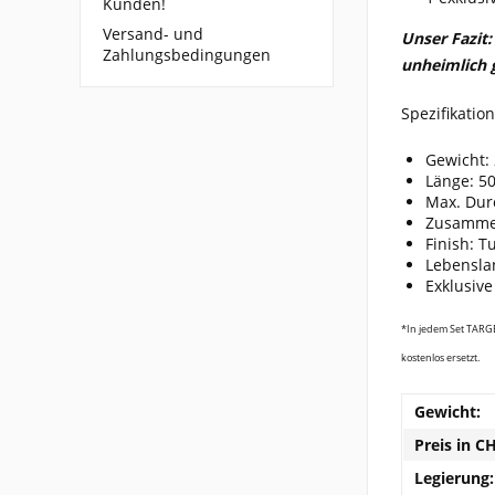
Kunden!
Versand- und
Unser Fazit:
Zahlungsbedingungen
unheimlich 
Spezifikatio
Gewicht: 2
Länge: 5
Max. Dur
Zusammen
Finish: T
Lebensla
Exklusiv
*In jedem Set TARGET
kostenlos ersetzt.
Gewicht:
Preis in C
Legierung: