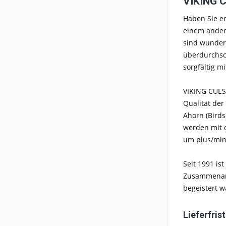
VIKING C
Haben Sie er
einem ander
sind wunder
überdurchsch
sorgfältig m
VIKING CUES 
Qualität der
Ahorn (Birds
werden mit o
um plus/minu
Seit 1991 is
Zusammenarbe
begeistert w
Lieferfris