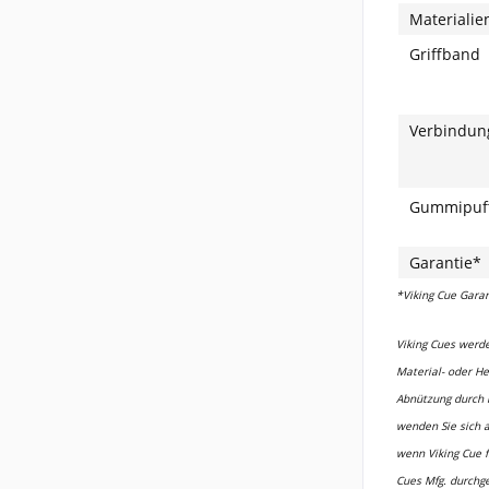
Materialien
Griffband
Verbindu
Gummipuf
Garantie*
*Viking Cue Garan
Viking Cues werde
Material- oder He
Abnützung durch 
wenden Sie sich a
wenn Viking Cue 
Cues Mfg. durchg