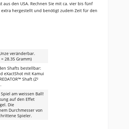
t aus den USA. Rechnen Sie mit ca. vier bis fünf
extra hergestellt und benötigt zudem Zeit für den
 Unze veränderbar.
e = 28.35 Gramm)
den Shafts bestellbar:
nd eXactShot mit Kamui
 PREDATOR™ Shaft (Z²
u.
 Spiel am weissen Ball!
ung auf den Effet
gel. Die
 einem Durchmesser von
rittene Spieler.