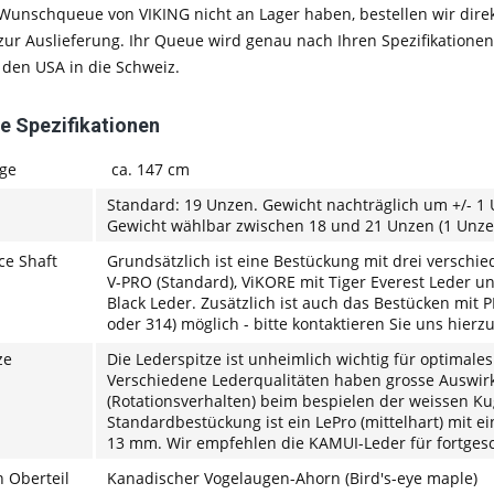
r Wunschqueue von VIKING nicht an Lager haben, bestellen wir direk
ur Auslieferung. Ihr Queue wird genau nach Ihren Spezifikationen 
 den USA in die Schweiz.
e Spezifikationen
ge
ca. 147 cm
Standard: 19 Unzen. Gewicht nachträglich um +/- 1
Gewicht wählbar zwischen 18 und 21 Unzen (1 Unz
ce Shaft
Grundsätzlich ist eine Bestückung mit drei verschie
V-PRO (Standard), ViKORE mit Tiger Everest Leder u
Black Leder. Zusätzlich ist auch das Bestücken mit
oder 314) möglich - bitte kontaktieren Sie uns hierz
ze
Die Lederspitze ist unheimlich wichtig für optimales
Verschiedene Lederqualitäten haben grosse Auswirk
(Rotationsverhalten) beim bespielen der weissen Ku
Standardbestückung ist ein LePro (mittelhart) mit
13 mm. Wir empfehlen die KAMUI-Leder für fortgesch
n Oberteil
Kanadischer Vogelaugen-Ahorn (Bird's-eye maple)