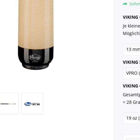
Sofort
VIKING 
Je klei
Möglichk
VIKING S
VIKING 
Gesamtg
= 28 Gr