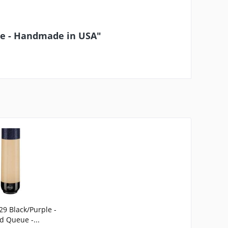
ue - Handmade in USA"
9 Black/Purple -
rd Queue -...