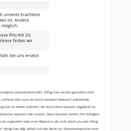
ch unseres Erachtens
en ist. Andere
s möglich.
ease Pin) mit 2½
ease finden wir
lls bei uns ersetzt
strengsten Qualitätskontrollen. Viking Cues werden garantiert ohne
n, schliesst aber auch die durch normalen Gebrauch auftretende
ing Cue ein Defekt auftreten, der durch diese Garantie abgedeckt ist,
kostenlos repariert oder ersetzt.
Diese Garantie verliert ihre Gültigkeit,
 vorgesehen oder einer Reparatur, die nicht durch uns oder Viking
el. Viking Cues Mfg. behält sich das Recht vor, Garantieansprüche ohne