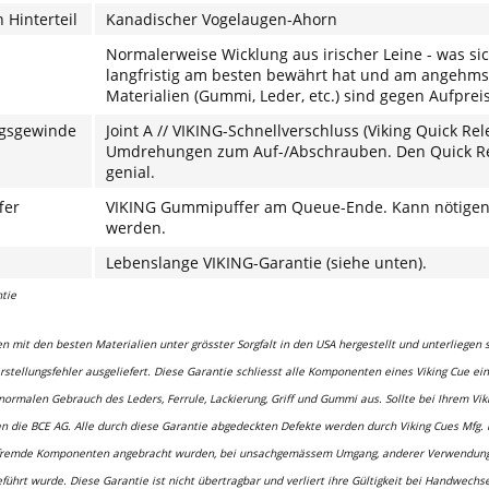
 Hinterteil
Kanadischer Vogelaugen-Ahorn
Normalerweise Wicklung aus irischer Leine - was si
langfristig am besten bewährt hat und am angehmst
Materialien (Gummi, Leder, etc.) sind gegen Aufprei
ngsgewinde
Joint A // VIKING-Schnellverschluss (Viking Quick Rel
Umdrehungen zum Auf-/Abschrauben. Den Quick Rel
genial.
fer
VIKING Gummipuffer am Queue-Ende. Kann nötigenfa
werden.
Lebenslange VIKING-Garantie (siehe unten).
tie
n mit den besten Materialien unter grösster Sorgfalt in den USA hergestellt und unterliegen 
rstellungsfehler ausgeliefert.
Diese Garantie schliesst alle Komponenten eines Viking Cue ei
normalen Gebrauch des Leders, Ferrule, Lackierung, Griff und Gummi aus.
Sollte bei Ihrem Vik
n die BCE AG. Alle durch diese Garantie abgedeckten Defekte werden durch Viking Cues Mfg. 
fremde Komponenten angebracht wurden, bei unsachgemässem Umgang, anderer Verwendung als
eführt wurde.
Diese Garantie ist nicht übertragbar und verliert ihre Gültigkeit bei Handwechs