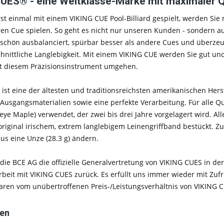
UES® - eine Weltklasse-Marke mit maximaler Qua
st einmal mit einem VIKING CUE Pool-Billiard gespielt, werden Sie 
en Cue spielen. So geht es nicht nur unseren Kunden - sondern a
schön ausbalanciert, spürbar besser als andere Cues und überzeu
nittliche Langlebigkeit. Mit einem VIKING CUE werden Sie gut und 
it diesem Präzisionsinstrument umgehen.
ist eine der ältesten und traditionsreichsten amerikanischen Hers
 Ausgangsmaterialien sowie eine perfekte Verarbeitung. Für alle Q
eye Maple) verwendet, der zwei bis drei Jahre vorgelagert wird. Al
riginal irischem, extrem langlebigem Leinengriffband bestückt. Zu
s eine Unze (28.3 g) ändern.
t die BCE AG die offizielle Generalvertretung von VIKING CUES in der
it mit VIKING CUES zurück. Es erfüllt uns immer wieder mit Zufri
aren vom unübertroffenen Preis-/Leistungsverhältnis von VIKING 
ten