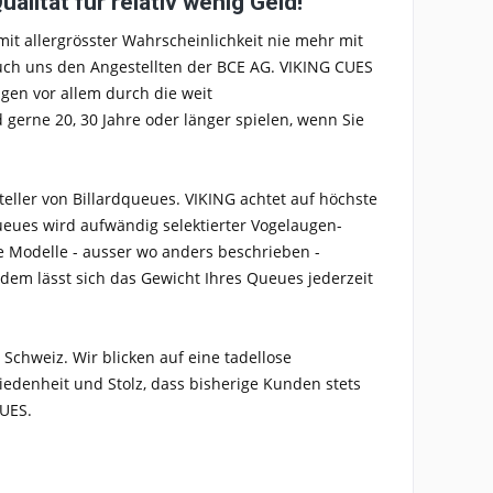
lität für relativ wenig Geld!
mit allergrösster Wahrscheinlichkeit nie mehr mit
uch uns den Angestellten der BCE AG. VIKING CUES
gen vor allem durch die weit
gerne 20, 30 Jahre oder länger spielen, wenn Sie
teller von Billardqueues. VIKING achtet auf höchste
ueues wird aufwändig selektierter Vogelaugen-
le Modelle - ausser wo anders beschrieben -
dem lässt sich das Gewicht Ihres Queues jederzeit
 Schweiz. Wir blicken auf eine tadellose
edenheit und Stolz, dass bisherige Kunden stets
CUES.