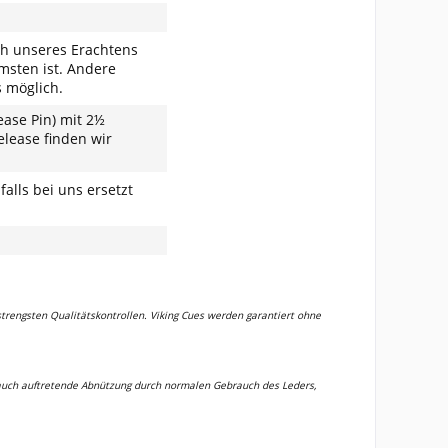
ch unseres Erachtens
msten ist. Andere
s möglich.
ease Pin) mit 2½
ease finden wir
lls bei uns ersetzt
strengsten Qualitätskontrollen. Viking Cues werden garantiert ohne
rauch auftretende Abnützung durch normalen Gebrauch des Leders,