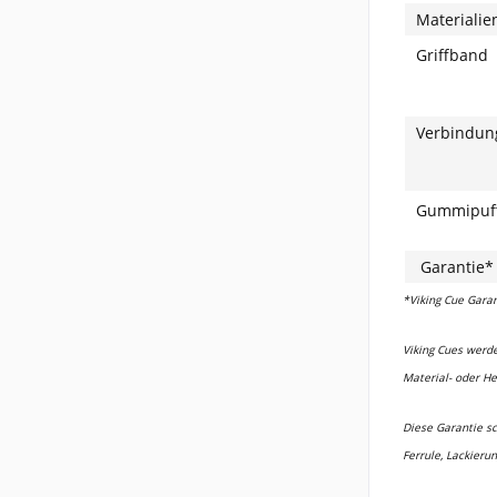
Materialien
Griffband
Verbindu
Gummipuf
Garantie*
*Viking Cue Garan
Viking Cues werde
Material- oder He
Diese Garantie s
Ferrule, Lackieru