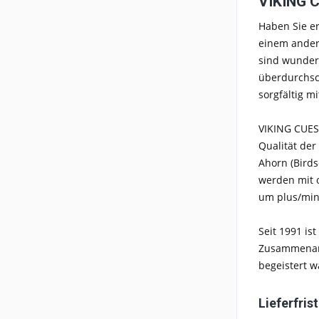
VIKING C
Haben Sie er
einem ander
sind wunder
überdurchsch
sorgfältig m
VIKING CUES 
Qualität der
Ahorn (Birds
werden mit o
um plus/minu
Seit 1991 is
Zusammenarbe
begeistert w
Lieferfris