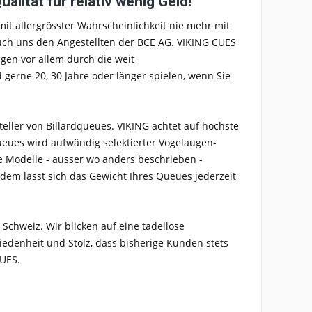
lität für relativ wenig Geld!
mit allergrösster Wahrscheinlichkeit nie mehr mit
uch uns den Angestellten der BCE AG. VIKING CUES
gen vor allem durch die weit
gerne 20, 30 Jahre oder länger spielen, wenn Sie
teller von Billardqueues. VIKING achtet auf höchste
ueues wird aufwändig selektierter Vogelaugen-
le Modelle - ausser wo anders beschrieben -
dem lässt sich das Gewicht Ihres Queues jederzeit
 Schweiz. Wir blicken auf eine tadellose
edenheit und Stolz, dass bisherige Kunden stets
CUES.