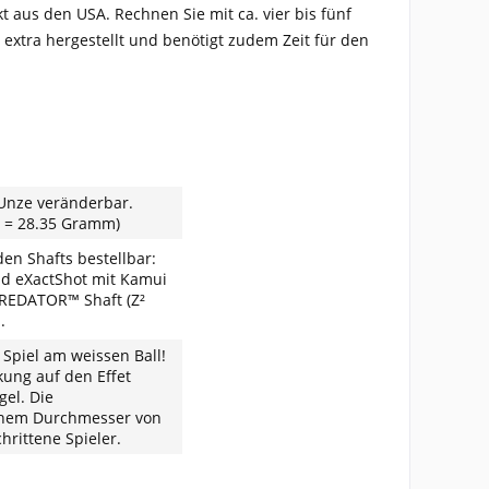
t aus den USA. Rechnen Sie mit ca. vier bis fünf
extra hergestellt und benötigt zudem Zeit für den
 Unze veränderbar.
e = 28.35 Gramm)
den Shafts bestellbar:
nd eXactShot mit Kamui
 PREDATOR™ Shaft (Z²
u.
 Spiel am weissen Ball!
ung auf den Effet
gel. Die
 einem Durchmesser von
rittene Spieler.