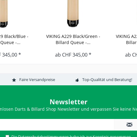
9 Black/Blue -
VIKING A229 Black/Green -
VIKING A22
 Queue -...
Billard Queue -...
Billa
 345,00 *
ab CHF 345,00 *
ab C
Faire Versandpreise
Top-Qualität und Beratung!
Newsletter
nlosen Darts & Billard Shop Newsletter und verpassen Sie keine Ne
Die
Datenschutzbestimmungen
habe ich zur Kenntnis genommen.