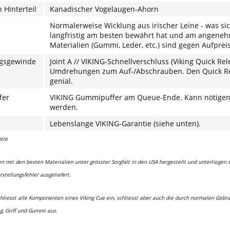
 Hinterteil
Kanadischer Vogelaugen-Ahorn
Normalerweise Wicklung aus irischer Leine - was si
langfristig am besten bewährt hat und am angeneh
Materialien (Gummi, Leder, etc.) sind gegen Aufprei
ngsgewinde
Joint A // VIKING-Schnellverschluss (Viking Quick Rel
Umdrehungen zum Auf-/Abschrauben. Den Quick Rel
genial.
fer
VIKING Gummipuffer am Queue-Ende. Kann nötigenfa
werden.
Lebenslange
VIKING-Garantie (siehe unten).
tie
n mit den besten Materialien unter grösster Sorgfalt in den USA hergestellt und unterliegen 
rstellungsfehler ausgeliefert.
chliesst alle Komponenten eines Viking Cue ein, schliesst aber auch die durch normalen Geb
ng, Griff und Gummi aus.