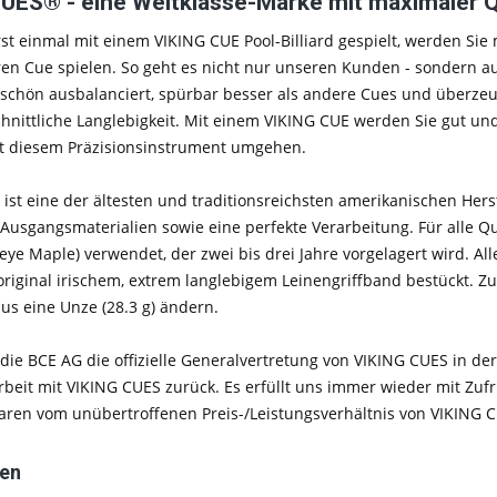
UES® - eine Weltklasse-Marke mit maximaler Qua
st einmal mit einem VIKING CUE Pool-Billiard gespielt, werden Sie 
en Cue spielen. So geht es nicht nur unseren Kunden - sondern a
schön ausbalanciert, spürbar besser als andere Cues und überzeu
nittliche Langlebigkeit. Mit einem VIKING CUE werden Sie gut und 
it diesem Präzisionsinstrument umgehen.
ist eine der ältesten und traditionsreichsten amerikanischen Hers
 Ausgangsmaterialien sowie eine perfekte Verarbeitung. Für alle Q
eye Maple) verwendet, der zwei bis drei Jahre vorgelagert wird. Al
riginal irischem, extrem langlebigem Leinengriffband bestückt. Zu
s eine Unze (28.3 g) ändern.
t die BCE AG die offizielle Generalvertretung von VIKING CUES in der
it mit VIKING CUES zurück. Es erfüllt uns immer wieder mit Zufri
aren vom unübertroffenen Preis-/Leistungsverhältnis von VIKING 
ten