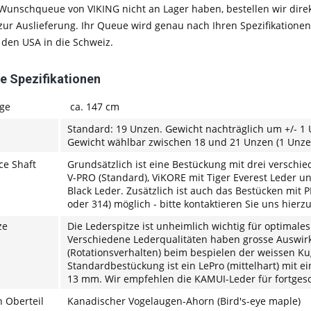
r Wunschqueue von VIKING nicht an Lager haben, bestellen wir direk
ur Auslieferung. Ihr Queue wird genau nach Ihren Spezifikationen 
 den USA in die Schweiz.
e Spezifikationen
ge
ca. 147 cm
Standard: 19 Unzen. Gewicht nachträglich um +/- 1
Gewicht wählbar zwischen 18 und 21 Unzen (1 Unz
ce Shaft
Grundsätzlich ist eine Bestückung mit drei verschie
V-PRO (Standard), ViKORE mit Tiger Everest Leder u
Black Leder. Zusätzlich ist auch das Bestücken mit
oder 314) möglich - bitte kontaktieren Sie uns hierz
ze
Die Lederspitze ist unheimlich wichtig für optimales
Verschiedene Lederqualitäten haben grosse Auswirk
(Rotationsverhalten) beim bespielen der weissen Ku
Standardbestückung ist ein LePro (mittelhart) mit
13 mm. Wir empfehlen die KAMUI-Leder für fortgesch
n Oberteil
Kanadischer Vogelaugen-Ahorn (Bird's-eye maple)