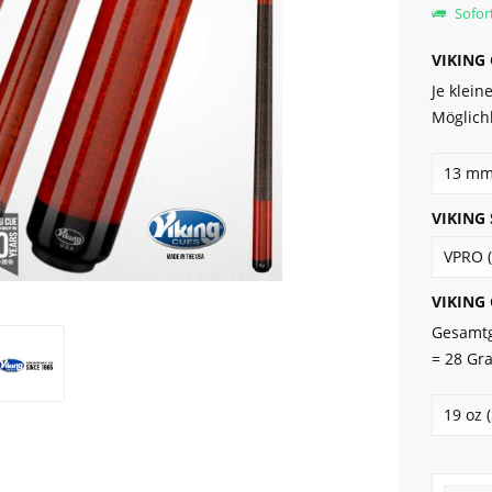
Sofort
VIKING 
Je klei
Möglichk
VIKING S
VIKING 
Gesamtg
= 28 Gr