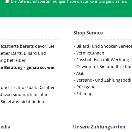
Die
Datenschutzbestimmungen
habe ich zur Kenntnis genommen.
Shop Service
xistierte bereits davor. Sie
Billard- und Snooker-Servic
Vermietungen
etier Darts, Billard und
Fussballtisch mit Werbung -
ung betreiben.
Gewinn für Sie und Ihre Ku
e Beratung - genau so, wie
AGB
Versand- und Zahlungsbed
Rückgabe
 und Tischfussball. Darüber
Sitemap
 davon sind noch nicht in
Sie etwas nicht finden.
Media
Unsere Zahlungsarten