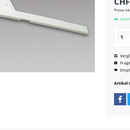
CHF
Preise in
Sofort
Vergl
Frage
Empf
Artikel-