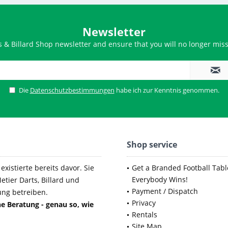
Newsletter
s & Billard Shop newsletter and ensure that you will no longer miss
Die
Datenschutzbestimmungen
habe ich zur Kenntnis genommen.
Shop service
xistierte bereits davor. Sie
Get a Branded Football Tabl
Everybody Wins!
etier Darts, Billard und
Payment / Dispatch
ung betreiben.
Privacy
e Beratung - genau so, wie
Rentals
Site Map