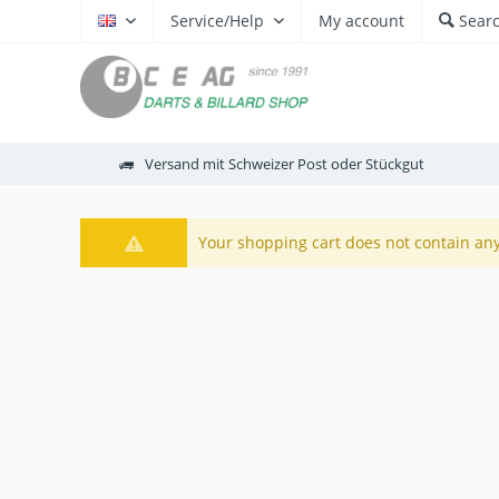
Service/Help
My account
Sear
EN
Versand mit Schweizer Post oder Stückgut
Your shopping cart does not contain an