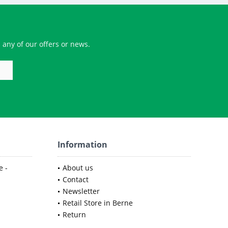
 any of our offers or news.
Information
e -
About us
Contact
Newsletter
Retail Store in Berne
Return