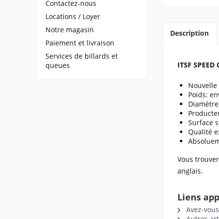
Contactez-nous
Locations / Loyer
Notre magasin
Description
Paiement et livraison
Services de billards et
ITSF SPEED C
queues
Nouvelle 
Poids: en
Diamètre
Producteu
Surface s
Qualité e
Absoluem
Vous trouve
anglais.
Liens app
Avez-vous 
Autres ar