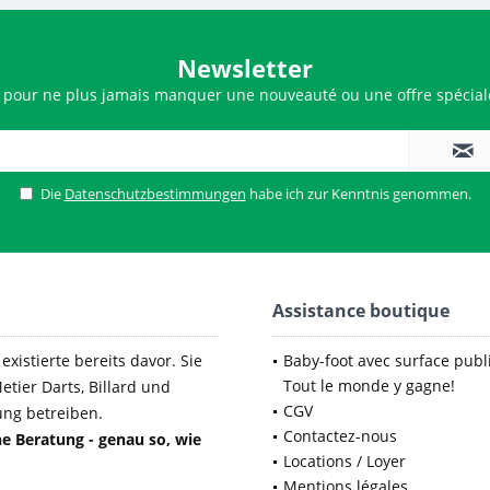
Newsletter
 pour ne plus jamais manquer une nouveauté ou une offre spéciale
Die
Datenschutzbestimmungen
habe ich zur Kenntnis genommen.
Assistance boutique
xistierte bereits davor. Sie
Baby-foot avec surface publi
Tout le monde y gagne!
etier Darts, Billard und
CGV
ung betreiben.
Contactez-nous
e Beratung - genau so, wie
Locations / Loyer
Mentions légales