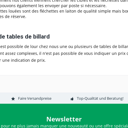
ement nos clients viennent chercher les cibles et les fléchettes da
pouvons également les envoyer par poste si nécessaire.
ettes louées sont des fléchettes en laiton de qualité simple mais b
res de réserve.
e tables de billard
l est possible de lour chez nous une ou plusieurs de tables de billard
t assez complexes, il n'est pas possible de vous indiquer un pri
r une indication de prix.
Faire Versandpreise
Top-Qualität und Beratung!
Newsletter
 pour ne plus jamais manquer une nouveauté ou une offre spéciale