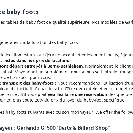
de baby-foots
es tables de baby-foot de qualité supérieure. Nos modèles de Gar
énérales sur la location des baby-foots :
de location est un jour (jours d'acceuil et enlèvement inclus, 3 jo
t inclus dans nos prix de location.
 sont départ entrepôt à Berne-Bethlehem
. Normalement, le client 
e ainsi. Moyennant un supplément, nous allons soit faire le tr
 de transport pour vous.
de
transport des baby-foots :
Nous recommandons l'utilisation d'un
bleau de football n'a pas besoin d'être démantelé et ensuite mettr
périence : S'il vous plaît
veuillez faire une réservation
dès que possi
ur en plus coute 20% du prix du loyer du baby-foot spécifique.
es baby-foots suivants avec ou son monnayeur :We offer the followi
eur : Garlando G-500 "Darts & Billard Shop"