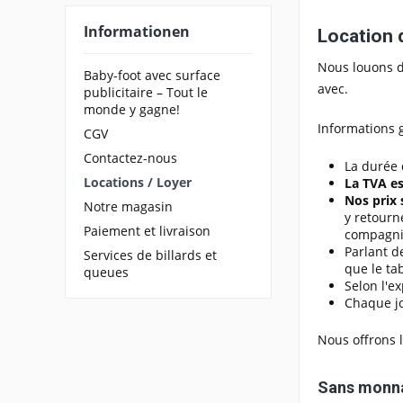
Informationen
Location 
Nous louons d
Baby-foot avec surface
avec.
publicitaire – Tout le
monde y gagne!
Informations g
CGV
Contactez-nous
La durée 
Locations / Loyer
La TVA es
Nos prix
Notre magasin
y retourn
Paiement et livraison
compagnie
Parlant 
Services de billards et
que le ta
queues
Selon l'ex
Chaque jo
Nous offrons l
Sans monnay