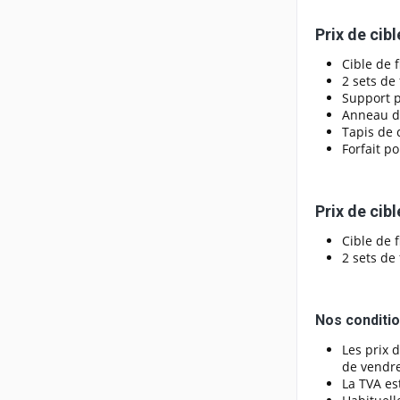
Prix de cib
Cible de 
2 sets de
Support p
Anneau de
Tapis de 
Forfait p
Prix de cib
Cible de 
2 sets de
Nos conditi
Les prix d
de vendre
La TVA est