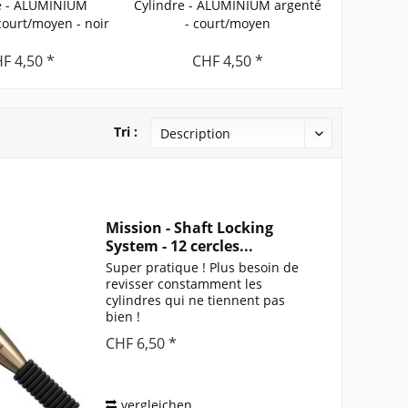
e - ALUMINIUM
Cylindre - ALUMINIUM argenté
Cylin
ourt/moyen - noir
- court/moyen
ANODISE -
F 4,50 *
CHF 4,50 *
Tri :
Mission - Shaft Locking
System - 12 cercles...
Super pratique ! Plus besoin de
revisser constamment les
cylindres qui ne tiennent pas
bien !
CHF 6,50 *
vergleichen