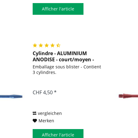
Afficher l'article
Cylindre - ALUMINIUM
ANODISE - court/moyen -
bleu
Emballage sous blister - Contient
3 cylindres.
CHF 4,50 *
vergleichen
Merken
Afficher l'article