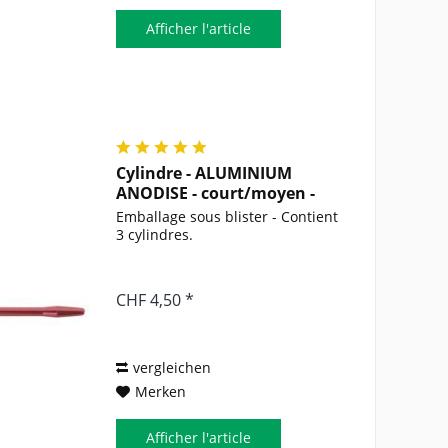
Afficher l'article
Cylindre - ALUMINIUM
ANODISE - court/moyen -
rouge
Emballage sous blister - Contient
3 cylindres.
CHF 4,50 *
vergleichen
Merken
Afficher l'article