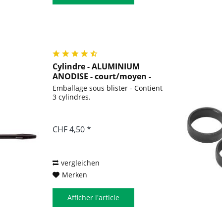
Cylindre - ALUMINIUM
ANODISE - court/moyen -
noir
Emballage sous blister - Contient
3 cylindres.
CHF 4,50 *
vergleichen
Merken
Afficher l'article