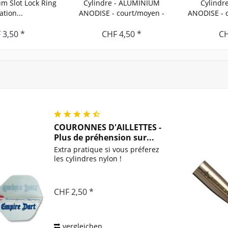
um Slot Lock Ring
Cylindre - ALUMINIUM
Cylindr
xation...
ANODISE - court/moyen -
ANODISE - c
rouge
 3,50 *
CHF 4,50 *
CH
COURONNES D'AILLETTES -
Plus de préhension sur...
Extra pratique si vous préferez
les cylindres nylon !
CHF 2,50 *
vergleichen