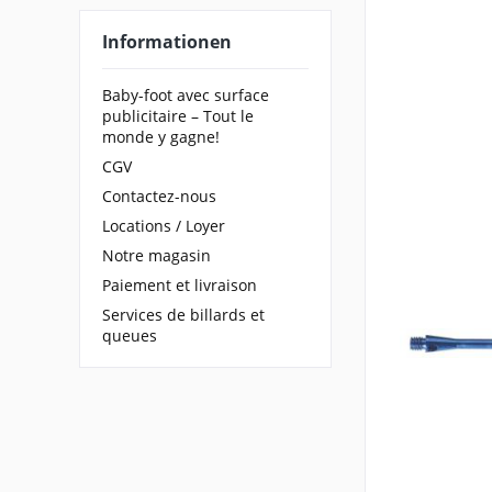
& mehr
Silber / Grau
& mehr
Informationen
& mehr
& mehr
Baby-foot avec surface
publicitaire – Tout le
monde y gagne!
CGV
Contactez-nous
Locations / Loyer
Notre magasin
Paiement et livraison
Services de billards et
queues