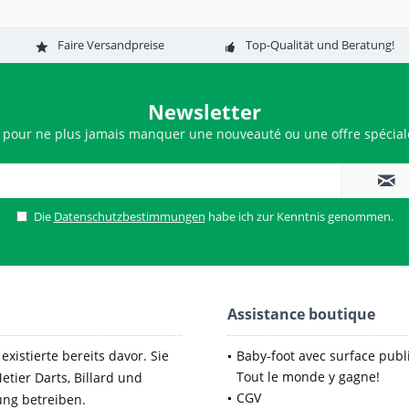
Faire Versandpreise
Top-Qualität und Beratung!
Newsletter
 pour ne plus jamais manquer une nouveauté ou une offre spéciale
Die
Datenschutzbestimmungen
habe ich zur Kenntnis genommen.
Assistance boutique
xistierte bereits davor. Sie
Baby-foot avec surface publi
Tout le monde y gagne!
etier Darts, Billard und
CGV
ung betreiben.