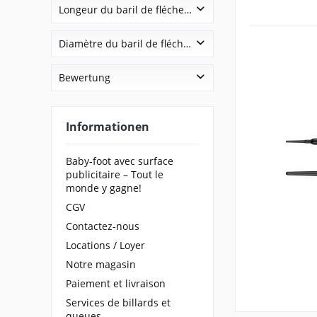
95 % tungstène
Longeur du baril de fléchette
Laiton & Nickel-Argent
40 - 44.9 mm
Diamètre du baril de fléchette
> 55 mm
6 - 6.9 mm
Bewertung
7 - 7.9 mm
& mehr
≥ 8 mm
& mehr
Informationen
& mehr
& mehr
Baby-foot avec surface
publicitaire – Tout le
monde y gagne!
CGV
Contactez-nous
Locations / Loyer
Notre magasin
Paiement et livraison
Services de billards et
queues