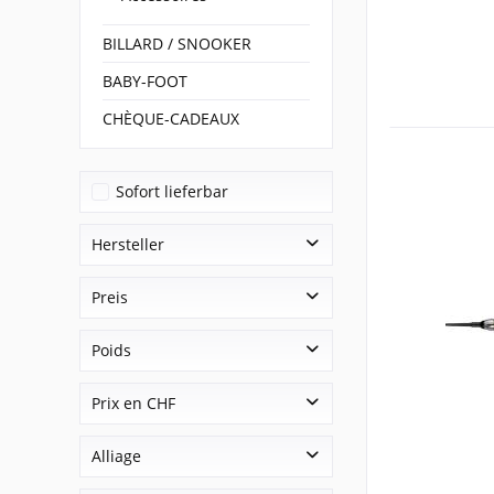
BILLARD / SNOOKER
BABY-FOOT
CHÈQUE-CADEAUX
Sofort lieferbar
Hersteller
MISSION Darts
Preis
Poids
von
CHF 35,00
bis
CHF 139,00
18g
Prix en CHF
30.00 - 49.90
Alliage
100.00 - 149.90