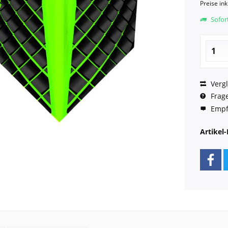
Preise in
Sofort
Vergl
Frage
Empf
Artikel-