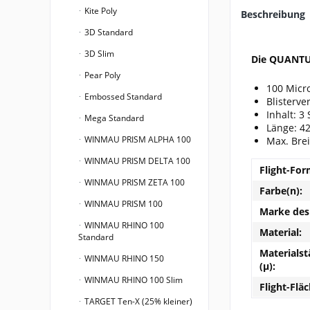
Kite Poly
Beschreibung
3D Standard
3D Slim
Die QUANTUM
Pear Poly
100 Micro
Embossed Standard
Blisterv
Inhalt: 3
Mega Standard
Länge: 4
WINMAU PRISM ALPHA 100
Max. Bre
WINMAU PRISM DELTA 100
Flight-For
WINMAU PRISM ZETA 100
Farbe(n):
WINMAU PRISM 100
Marke des 
WINMAU RHINO 100
Material:
Standard
Materialst
WINMAU RHINO 150
(µ):
WINMAU RHINO 100 Slim
Flight-Fläc
TARGET Ten-X (25% kleiner)