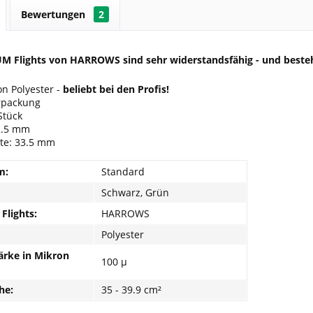
Bewertungen
2
 Flights von HARROWS sind sehr widerstandsfähig - und besteh
n Polyester -
beliebt bei den Profis!
erpackung
 Stück
2.5 mm
ite: 33.5 mm
m:
Standard
Schwarz, Grün
Flights:
HARROWS
Polyester
ärke in Mikron
100 µ
he:
35 - 39.9 cm²