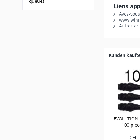
queues
Liens ap
Avez-vous 
www.win
Autres ar
Kunden kauft
EVOLUTION P
100 pièc
CHF 