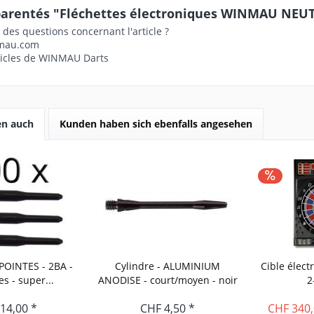
parentés "Fléchettes électroniques WINMAU NEUTR
des questions concernant l'article ?
mau.com
ticles de WINMAU Darts
en auch
Kunden haben sich ebenfalls angesehen
OINTES - 2BA -
Cylindre - ALUMINIUM
Cible élect
es - super...
ANODISE - court/moyen - noir
2
14,00 *
CHF 4,50 *
CHF 340,