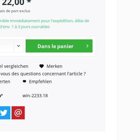
 22,00 *
rais de port exclus
nible immédiatement pour l'expédition, délai de
 d'env. 1 à 3 jours ouvrables
Dans le panier
el vergleichen
Merken
vous des questions concernant l'article ?
rten
Empfehlen
n°
win-2233.18