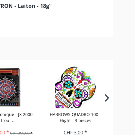
ON - Laiton - 18g"
ronique - JX 2000 -
HARROWS QUADRO 100 -
TARGET E
-trou -...
Flight - 3 pièces
broke
00 *
CHF 3,00 *
CHF 399,00 *