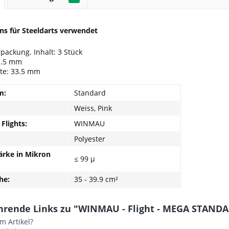
ns für Steeldarts verwendet
rpackung. Inhalt: 3 Stück
3.5 mm
ite: 33.5 mm
m:
Standard
Weiss, Pink
Flights:
WINMAU
Polyester
ärke in Mikron
≤ 99 µ
he:
35 - 39.9 cm²
hrende Links zu "WINMAU - Flight - MEGA STANDAR
m Artikel?